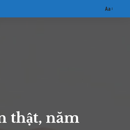
Aa
Font
Resizer
n thật, năm