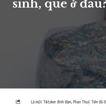
sinh, quê ở đâu
Là một Tiktoker đình đám, Phan Thuỷ Tiên đã t