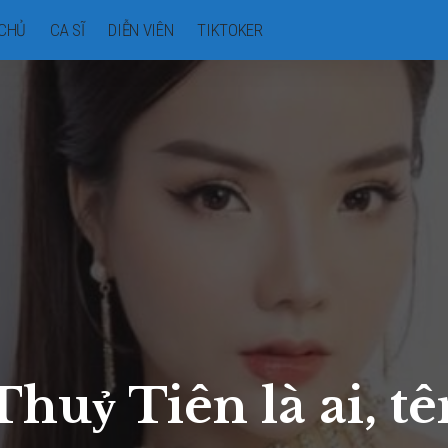
CHỦ
CA SĨ
DIỄN VIÊN
TIKTOKER
huỷ Tiên là ai, tê