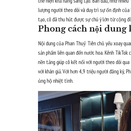
thể hiện khả năng sáng tạo. Ban đầu, như nhiều 
lượng người theo dõi và duy trì sự ổn định của 
tạo, cô đã thu hút được sự chú ý lớn từ cộng đ
Phong cách nội dung 
Nội dung của Phan Thuỷ Tiên chủ yếu xoay quanh
sản phẩm liên quan đến nước hoa. Kênh TikTok c
nền tảng giúp cô kết nối với người theo dõi qua
với khán giả. Với hơn 4,9 triệu người đăng ký,
ủng hộ nhiệt tình.