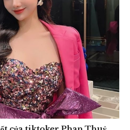
hốt của tiktoker Phan Thuỷ