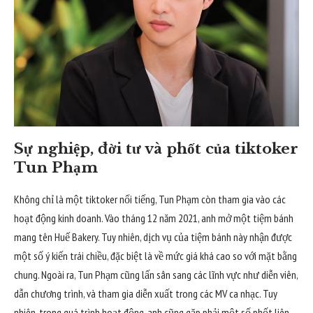
Sự nghiệp, đời tư và phốt của tiktoker
Tun Phạm
Không chỉ là một tiktoker nổi tiếng, Tun Phạm còn tham gia vào các
hoạt động kinh doanh. Vào tháng 12 năm 2021, anh mở một tiệm bánh
mang tên Huế Bakery. Tuy nhiên, dịch vụ của tiệm bánh này nhận được
một số ý kiến trái chiều, đặc biệt là về mức giá khá cao so với mặt bằng
chung. Ngoài ra, Tun Phạm cũng lấn sân sang các lĩnh vực như diễn viên,
dẫn chương trình, và tham gia diễn xuất trong các MV ca nhạc. Tuy
nhiên, trong quá trình hoạt động, anh cũng gặp phải một số phốt liên