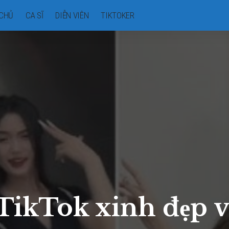
CHỦ
CA SĨ
DIỄN VIÊN
TIKTOKER
TikTok xinh đẹp và