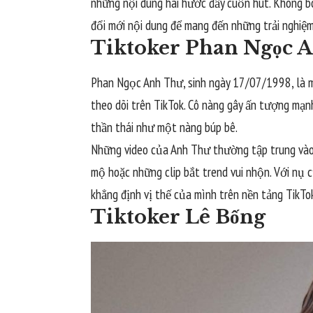
những nội dung hài hước đầy cuốn hút. Không bó
đổi mới nội dung để mang đến những trải nghiệm
Tiktoker Phan Ngọc 
Phan Ngọc Anh Thư, sinh ngày 17/07/1998, là mộ
theo dõi trên TikTok. Cô nàng gây ấn tượng mạn
thần thái như một nàng búp bê.
Những video của Anh Thư thường tập trung vào 
mộ hoặc những clip bắt trend vui nhộn. Với nụ 
khẳng định vị thế của mình trên nền tảng TikTo
Tiktoker Lê Bống