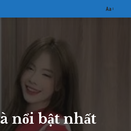
Aa
Font
Resizer
 nổi bật nhất