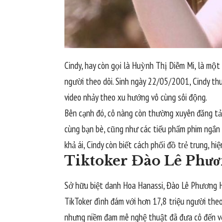
Cindy, hay còn gọi là Huỳnh Thị Diễm Mi, là một
người theo dõi. Sinh ngày 22/05/2001, Cindy thu
video nhảy theo xu hướng vô cùng sôi động.
Bên cạnh đó, cô nàng còn thường xuyên đăng tải
cùng bạn bè, cũng như các tiểu phẩm phim ngắn
khả ái, Cindy còn biết cách phối đồ trẻ trung, hiệ
Tiktoker Đào Lê Phư
Sở hữu biệt danh Hoa Hanassi, Đào Lê Phương H
TikToker đình đám với hơn 17,8 triệu người theo
nhưng niềm đam mê nghệ thuật đã đưa cô đến với 