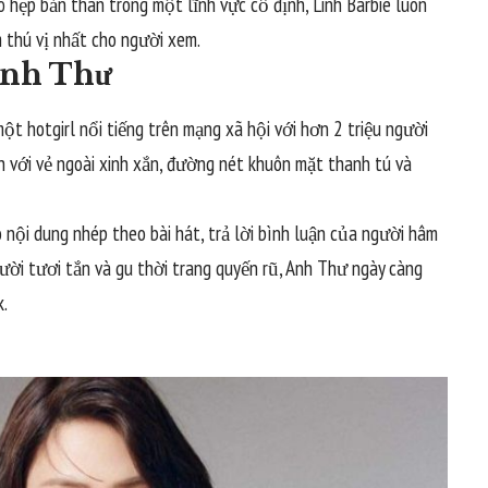
 hẹp bản thân trong một lĩnh vực cố định, Linh Barbie luôn
 thú vị nhất cho người xem.
Anh Thư
t hotgirl nổi tiếng trên mạng xã hội với hơn 2 triệu người
h với vẻ ngoài xinh xắn, đường nét khuôn mặt thanh tú và
nội dung nhép theo bài hát, trả lời bình luận của người hâm
cười tươi tắn và gu thời trang quyến rũ, Anh Thư ngày càng
k.