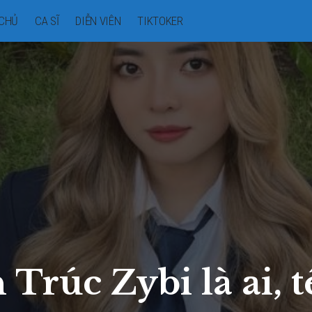
CHỦ
CA SĨ
DIỄN VIÊN
TIKTOKER
Trúc Zybi là ai, t