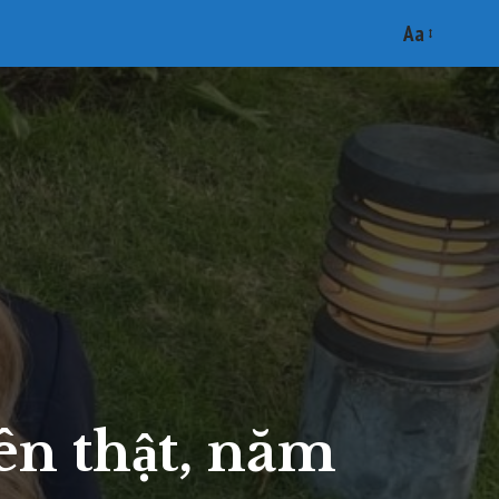
Aa
Font
Resizer
ên thật, năm