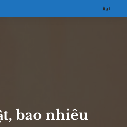
Aa
Font
Resizer
t, bao nhiêu