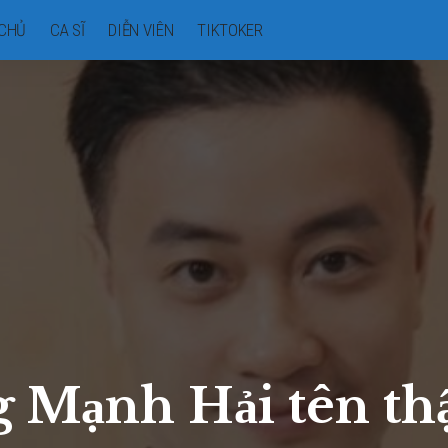
CHỦ
CA SĨ
DIỄN VIÊN
TIKTOKER
 Mạnh Hải tên thậ