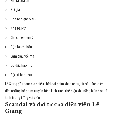
Em là của em
Bố già
Ghe bẹo ghẹo ai 2
Nhà bà Nữ
Chị chị em em 2
Gặp lại chị bầu
Làm giàu với ma
Cô dâu hào môn
Bộ tứ báo thủ
Lê Giang đã tham gia nhiều thể loại phim khác nhau, từ hài, tình cảm
đến những bộ phim truyền hình kịch tính, thể hiện khả năng biến hóa tài
tình trong từng vai diễn.
Scandal và đời tư của diễn viên Lê
Giang