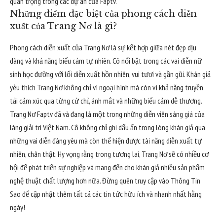
quan trọng trong các dự án của Faptv.
Những điểm đặc biệt của phong cách diễn
xuất của Trang Nơ là gì?
Phong cách diễn xuất của Trang Nơ là sự kết hợp giữa nét đẹp dịu
dàng và khả năng biểu cảm tự nhiên. Cô nổi bật trong các vai diễn nữ
sinh học đường với lối diễn xuất hồn nhiên, vui tươi và gần gũi. Khán giả
yêu thích Trang Nơ không chỉ vì ngoại hình mà còn vì khả năng truyền
tải cảm xúc qua từng cử chỉ, ánh mắt và những biểu cảm dễ thương.
Trang Nơ Faptv đã và đang là một trong những diễn viên sáng giá của
làng giải trí Việt Nam. Cô không chỉ ghi dấu ấn trong lòng khán giả qua
những vai diễn đáng yêu mà còn thể hiện được tài năng diễn xuất tự
nhiên, chân thật. Hy vọng rằng trong tương lai, Trang Nơ sẽ có nhiều cơ
hội để phát triển sự nghiệp và mang đến cho khán giả nhiều sản phẩm
nghệ thuật chất lượng hơn nữa. Đừng quên truy cập vào
Thông Tin
Sao
để cập nhật thêm tất cả các tin tức hữu ích và nhanh nhất hằng
ngày!