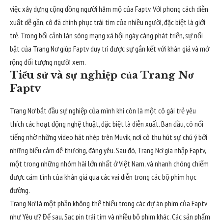
việc xây dựng cộng đồng người hâm mộ của Faptv. Với phong cách diễn
xuất dễ gần, cô đã chinh phục trái tim của nhiều người, đặc biệt là giới
trẻ. Trong bối cảnh làn sóng mạng xã hội ngày càng phát triển, sự nổi
bật của Trang Nơ giúp Faptv duy trì được sự gắn kết với khán giả và mở
rộng đối tượng người xem.
Tiểu sử và sự nghiệp của Trang Nơ
Faptv
Trang Nơ bắt đầu sự nghiệp của mình khi còn là một cô gái trẻ yêu
thích các hoạt động nghệ thuật, đặc biệt là diễn xuất. Ban đầu, cô nổi
tiếng nhờ những video hát nhép trên Muvik, nơi cô thu hút sự chú ý bởi
những biểu cảm dễ thương, đáng yêu. Sau đó, Trang Nơ gia nhập Faptv,
một trong những nhóm hài lớn nhất ở Việt Nam, và nhanh chóng chiếm
được cảm tình của khán giả qua các vai diễn trong các bộ phim học
đường.
Trang Nơ là một phần không thể thiếu trong các dự án phim của Faptv
như Yêu ư? Để sau, Sạc pin trái tim và nhiều bộ phim khác. Các sản phẩm