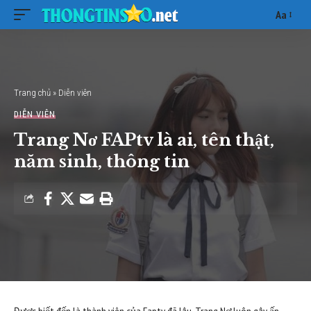
Aa
Font
Resizer
Trang chủ
»
Diễn viên
DIỄN VIÊN
Trang Nơ FAPtv là ai, tên thật,
năm sinh, thông tin