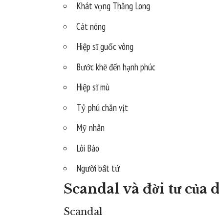
Khát vọng Thăng Long
Cát nóng
Hiệp sĩ guốc vông
Bước khẽ đến hạnh phúc
Hiệp sĩ mù
Tỷ phú chăn vịt
Mỹ nhân
Lôi Báo
Người bất tử
Scandal và đời tư của
Scandal