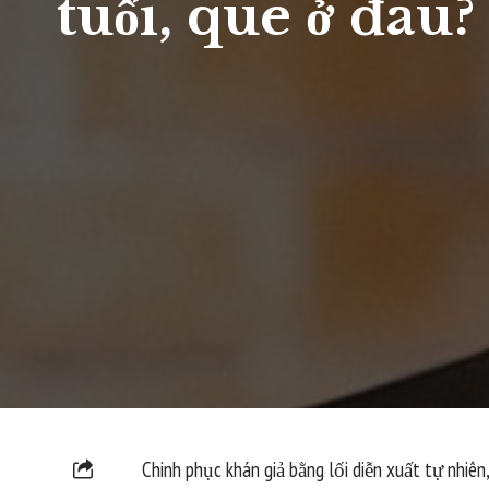
tuổi, quê ở đâu?
Chinh phục khán giả bằng lối diễn xuất tự nhiê