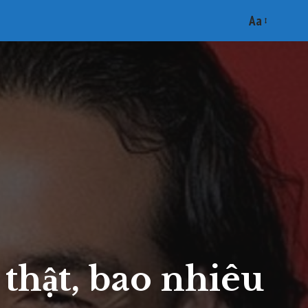
Aa
Font
Resizer
thật, bao nhiêu